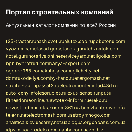
Портал строительных компаний
Актуальный каталог компаний по всей России
t25-tractor.ru
nashicveti.ru
alutex.spb.ru
pobetonu.com
vyazma.name
fasad.guru
stanok.guru
tehznatok.com
kotel.guru
notariys.online
serviceyard.net
1igolka.com
bpb.by
protrud.com
banya-expert.com
ogorod365.com
akuhnja.com
uglichcity.net
domrukodeliya.com
by-hand.ru
energomash.net
stroitel-lab.ru
passat3.ru
electromonter.info
d43d.ru
auto-ceny.info
lesorubles.ru
lexus-sense.ru
npr.su
fitnesdomaonline.ru
avtotex-inform.ru
ereko.ru
novostikubani.ru
krasnodar861.ru
zbi.biz
huntdown.info
tele4n.net
electromash.com.ua
stroymnogo.com
analitica.kiev.ua
sarny.net.ua
blogua.org
cobalts.com.ua
idps.in.ua
agrodelo.com.ua
nfa.com.ua
zbi.biz