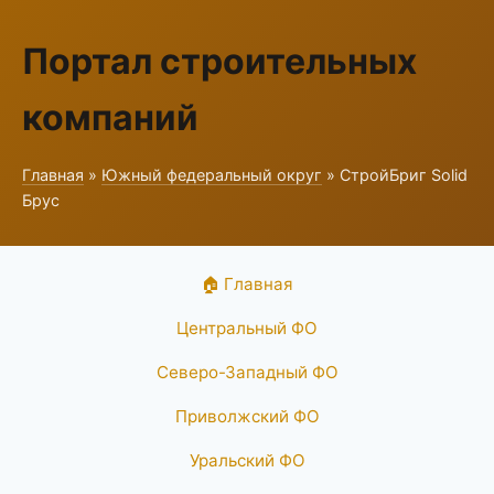
Портал строительных
компаний
Главная
»
Южный федеральный округ
» СтройБриг Solid
Брус
🏠 Главная
Центральный ФО
Северо-Западный ФО
Приволжский ФО
Уральский ФО