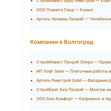
СтройИнвест Брус Ремстрой — Улан
ООО Планета Свод — Кызыл
Артель Уровень Прораб — Челябинс
Компании в Волгоград
СтройИнвест Прораб Опора — Проек
ИП Лофт Slate — Плиточные работы и
Артель Ремстрой Solid — Фасадные р
СтройБриг Axis Прораб — Монтаж и
ООО Axis Комфорт — Капремонт и п