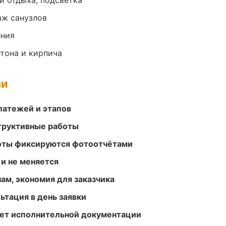
и отдыха, подсветка
аж санузлов
ения
тона и кирпича
ми
атежей и этапов
структивные работы
боты фиксируются фотоотчётами
 и не меняется
ам, экономия для заказчика
ьтация в день заявки
ет исполнительной документации