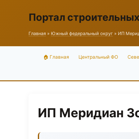
Портал строительны
Главная
»
Южный федеральный округ
» ИП Мери
🏠 Главная
Центральный ФО
Севе
ИП Меридиан З