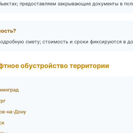
бъектах; предоставляем закрывающие документы в пол
мость?
подробную смету; стоимость и сроки фиксируются в до
фтное обустройство территории
нинград
ург
ов-на-Дону
ск