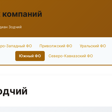
х компаний
диан Зодчий
ро-Западный ФО
Приволжский ФО
Уральский ФО
Южный ФО
Северо-Кавказский ФО
одчий