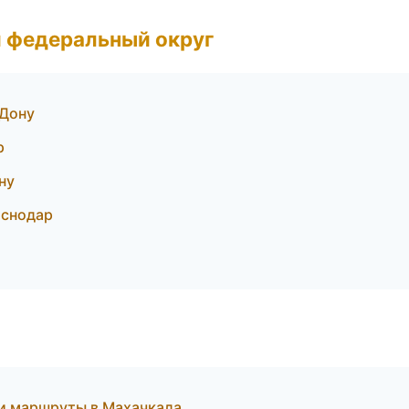
 федеральный округ
-Дону
р
ну
аснодар
и маршруты в Махачкала