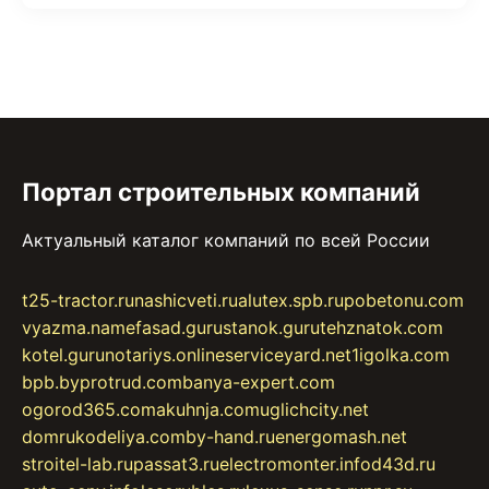
Портал строительных компаний
Актуальный каталог компаний по всей России
t25-tractor.ru
nashicveti.ru
alutex.spb.ru
pobetonu.com
vyazma.name
fasad.guru
stanok.guru
tehznatok.com
kotel.guru
notariys.online
serviceyard.net
1igolka.com
bpb.by
protrud.com
banya-expert.com
ogorod365.com
akuhnja.com
uglichcity.net
domrukodeliya.com
by-hand.ru
energomash.net
stroitel-lab.ru
passat3.ru
electromonter.info
d43d.ru