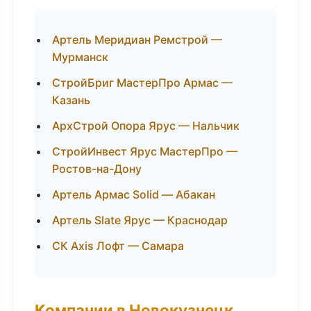
Артель Меридиан Ремстрой —
Мурманск
СтройБриг МастерПро Армас —
Казань
АрхСтрой Опора Ярус — Нальчик
СтройИнвест Ярус МастерПро —
Ростов-на-Дону
Артель Армас Solid — Абакан
Артель Slate Ярус — Краснодар
СК Axis Лофт — Самара
Компании в Новокузнецк