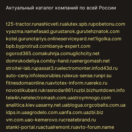
Актуальный каталог компаний по всей России
t25-tractor.ru
nashicveti.ru
alutex.spb.ru
pobetonu.com
vyazma.name
fasad.guru
stanok.guru
tehznatok.com
kotel.guru
notariys.online
serviceyard.net
1igolka.com
bpb.by
protrud.com
banya-expert.com
ogorod365.com
akuhnja.com
uglichcity.net
domrukodeliya.com
by-hand.ru
energomash.net
stroitel-lab.ru
passat3.ru
electromonter.info
d43d.ru
auto-ceny.info
lesorubles.ru
lexus-sense.ru
npr.su
fitnesdomaonline.ru
avtotex-inform.ru
ereko.ru
novostikubani.ru
krasnodar861.ru
zbi.biz
huntdown.info
tele4n.net
electromash.com.ua
stroymnogo.com
analitica.kiev.ua
sarny.net.ua
blogua.org
cobalts.com.ua
idps.in.ua
agrodelo.com.ua
nfa.com.ua
zbi.biz
vm.com.ua
o-kemerovo.ru
createbrand.ru
stanki-portal.ru
actualremont.ru
avto-forum.name