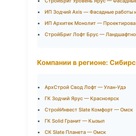
СтройБриг Уровень Ярус — Фасадные
ИП Зодчий Axis — Фасадные работы 
ИП Архитек Монолит — Проектирован
СтройБриг Лофт Брус — Ландшафтно
Компании в регионе: Сибир
АрхСтрой Свод Лофт — Улан-Удэ
ГК Зодчий Ярус — Красноярск
СтройИнвест Slate Комфорт — Омск
ГК Solid Гранит — Кызыл
СК Slate Планета — Омск