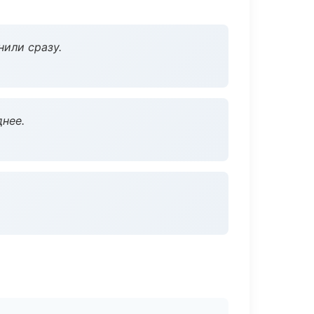
нили сразу.
нее.