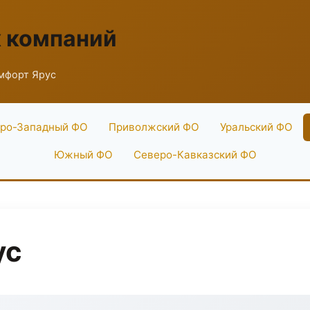
х компаний
мфорт Ярус
ро-Западный ФО
Приволжский ФО
Уральский ФО
Южный ФО
Северо-Кавказский ФО
ус