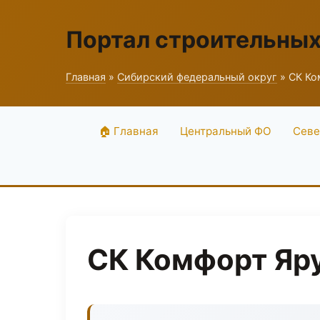
Портал строительны
Главная
»
Сибирский федеральный округ
» СК Ко
🏠 Главная
Центральный ФО
Севе
СК Комфорт Яр