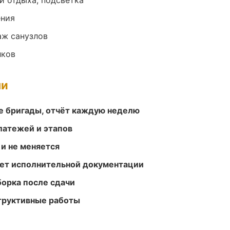
и отдыха, подсветка
ения
аж санузлов
лков
ми
е бригады, отчёт каждую неделю
атежей и этапов
 и не меняется
ет исполнительной документации
борка после сдачи
структивные работы