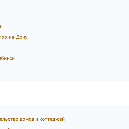
л
тов-на-Дону
ябинск
ельство домов и коттеджей