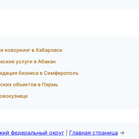
и коворкинг в Хабаровск
еские услуги в Абакан
видация бизнеса в Симферополь
еских объектов в Пермь
Новокузнецк
ский федеральный округ
|
Главная страница
→