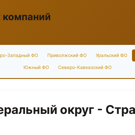
х компаний
ро-Западный ФО
Приволжский ФО
Уральский ФО
Южный ФО
Северо-Кавказский ФО
ральный округ - Стра