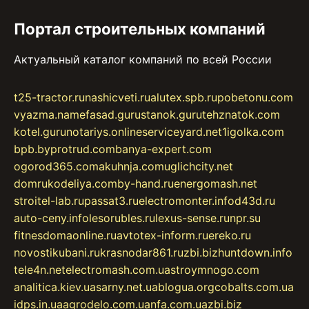
Портал строительных компаний
Актуальный каталог компаний по всей России
t25-tractor.ru
nashicveti.ru
alutex.spb.ru
pobetonu.com
vyazma.name
fasad.guru
stanok.guru
tehznatok.com
kotel.guru
notariys.online
serviceyard.net
1igolka.com
bpb.by
protrud.com
banya-expert.com
ogorod365.com
akuhnja.com
uglichcity.net
domrukodeliya.com
by-hand.ru
energomash.net
stroitel-lab.ru
passat3.ru
electromonter.info
d43d.ru
auto-ceny.info
lesorubles.ru
lexus-sense.ru
npr.su
fitnesdomaonline.ru
avtotex-inform.ru
ereko.ru
novostikubani.ru
krasnodar861.ru
zbi.biz
huntdown.info
tele4n.net
electromash.com.ua
stroymnogo.com
analitica.kiev.ua
sarny.net.ua
blogua.org
cobalts.com.ua
idps.in.ua
agrodelo.com.ua
nfa.com.ua
zbi.biz