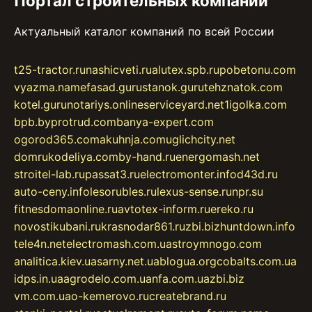
Портал строительных компаний
Актуальный каталог компаний по всей России
t25-tractor.ru
nashicveti.ru
alutex.spb.ru
pobetonu.com
vyazma.name
fasad.guru
stanok.guru
tehznatok.com
kotel.guru
notariys.online
serviceyard.net
1igolka.com
bpb.by
protrud.com
banya-expert.com
ogorod365.com
akuhnja.com
uglichcity.net
domrukodeliya.com
by-hand.ru
energomash.net
stroitel-lab.ru
passat3.ru
electromonter.info
d43d.ru
auto-ceny.info
lesorubles.ru
lexus-sense.ru
npr.su
fitnesdomaonline.ru
avtotex-inform.ru
ereko.ru
novostikubani.ru
krasnodar861.ru
zbi.biz
huntdown.info
tele4n.net
electromash.com.ua
stroymnogo.com
analitica.kiev.ua
sarny.net.ua
blogua.org
cobalts.com.ua
idps.in.ua
agrodelo.com.ua
nfa.com.ua
zbi.biz
vm.com.ua
o-kemerovo.ru
createbrand.ru