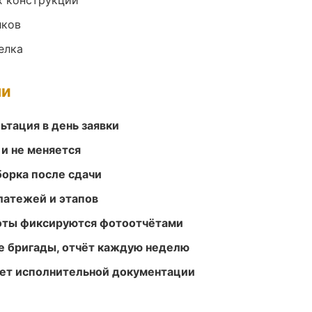
х конструкций
лков
елка
ми
ьтация в день заявки
 и не меняется
борка после сдачи
атежей и этапов
боты фиксируются фотоотчётами
е бригады, отчёт каждую неделю
ет исполнительной документации