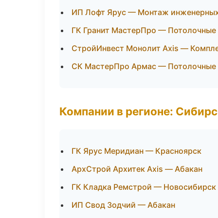
ИП Лофт Ярус — Монтаж инженерных
ГК Гранит МастерПро — Потолочные
СтройИнвест Монолит Axis — Компл
СК МастерПро Армас — Потолочные 
Компании в регионе: Сибир
ГК Ярус Меридиан — Красноярск
АрхСтрой Архитек Axis — Абакан
ГК Кладка Ремстрой — Новосибирск
ИП Свод Зодчий — Абакан