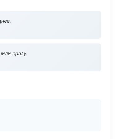
нее.
нили сразу.