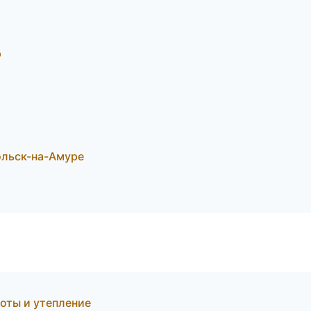
р
ольск-на-Амуре
оты и утепление