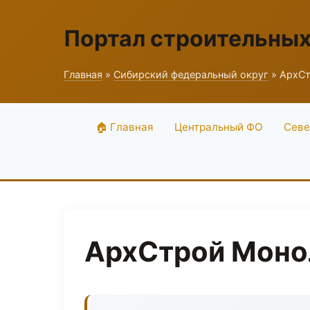
Портал строительны
Главная
»
Сибирский федеральный округ
» АрхСт
🏠 Главная
Центральный ФО
Севе
АрхСтрой Моно