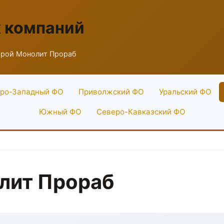
х компаний
рой Монолит Прораб
ро-Западный ФО
Приволжский ФО
Уральский ФО
Южный ФО
Северо-Кавказский ФО
лит Прораб