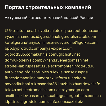
Портал строительных компаний
Актуальный каталог компаний по всей России
t25-tractor.ru
nashicveti.ru
alutex.spb.ru
pobetonu.com
vyazma.name
fasad.guru
stanok.guru
tehznatok.com
kotel.guru
notariys.online
serviceyard.net
1igolka.com
bpb.by
protrud.com
banya-expert.com
ogorod365.com
akuhnja.com
uglichcity.net
domrukodeliya.com
by-hand.ru
energomash.net
stroitel-lab.ru
passat3.ru
electromonter.info
d43d.ru
auto-ceny.info
lesorubles.ru
lexus-sense.ru
npr.su
fitnesdomaonline.ru
avtotex-inform.ru
ereko.ru
novostikubani.ru
krasnodar861.ru
zbi.biz
huntdown.info
tele4n.net
electromash.com.ua
stroymnogo.com
analitica.kiev.ua
sarny.net.ua
blogua.org
cobalts.com.ua
idps.in.ua
agrodelo.com.ua
nfa.com.ua
zbi.biz