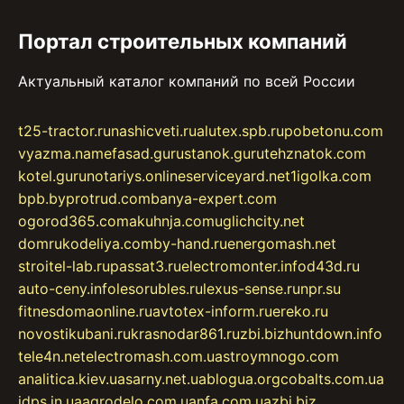
Портал строительных компаний
Актуальный каталог компаний по всей России
t25-tractor.ru
nashicveti.ru
alutex.spb.ru
pobetonu.com
vyazma.name
fasad.guru
stanok.guru
tehznatok.com
kotel.guru
notariys.online
serviceyard.net
1igolka.com
bpb.by
protrud.com
banya-expert.com
ogorod365.com
akuhnja.com
uglichcity.net
domrukodeliya.com
by-hand.ru
energomash.net
stroitel-lab.ru
passat3.ru
electromonter.info
d43d.ru
auto-ceny.info
lesorubles.ru
lexus-sense.ru
npr.su
fitnesdomaonline.ru
avtotex-inform.ru
ereko.ru
novostikubani.ru
krasnodar861.ru
zbi.biz
huntdown.info
tele4n.net
electromash.com.ua
stroymnogo.com
analitica.kiev.ua
sarny.net.ua
blogua.org
cobalts.com.ua
idps.in.ua
agrodelo.com.ua
nfa.com.ua
zbi.biz