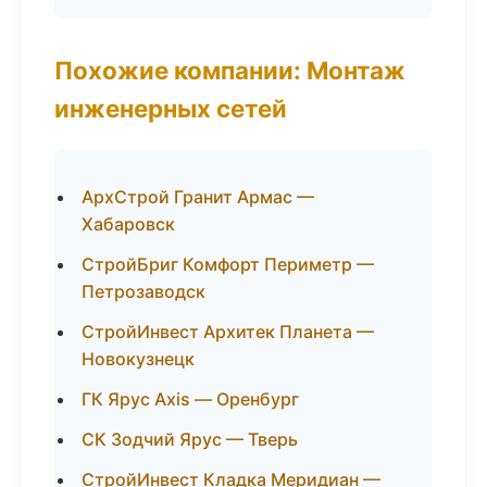
Похожие компании: Монтаж
инженерных сетей
АрхСтрой Гранит Армас —
Хабаровск
СтройБриг Комфорт Периметр —
Петрозаводск
СтройИнвест Архитек Планета —
Новокузнецк
ГК Ярус Axis — Оренбург
СК Зодчий Ярус — Тверь
СтройИнвест Кладка Меридиан —