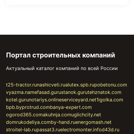
Портал строительных компаний
Актуальный каталог компаний по всей России
t25-tractor.ru
nashicveti.ru
alutex.spb.ru
pobetonu.com
vyazma.name
fasad.guru
stanok.guru
tehznatok.com
kotel.guru
notariys.online
serviceyard.net
1igolka.com
bpb.by
protrud.com
banya-expert.com
ogorod365.com
akuhnja.com
uglichcity.net
domrukodeliya.com
by-hand.ru
energomash.net
stroitel-lab.ru
passat3.ru
electromonter.info
d43d.ru