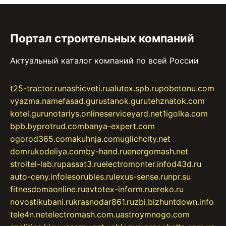
Портал строительных компаний
Актуальный каталог компаний по всей России
t25-tractor.ru
nashicveti.ru
alutex.spb.ru
pobetonu.com
vyazma.name
fasad.guru
stanok.guru
tehznatok.com
kotel.guru
notariys.online
serviceyard.net
1igolka.com
bpb.by
protrud.com
banya-expert.com
ogorod365.com
akuhnja.com
uglichcity.net
domrukodeliya.com
by-hand.ru
energomash.net
stroitel-lab.ru
passat3.ru
electromonter.info
d43d.ru
auto-ceny.info
lesorubles.ru
lexus-sense.ru
npr.su
fitnesdomaonline.ru
avtotex-inform.ru
ereko.ru
novostikubani.ru
krasnodar861.ru
zbi.biz
huntdown.info
tele4n.net
electromash.com.ua
stroymnogo.com