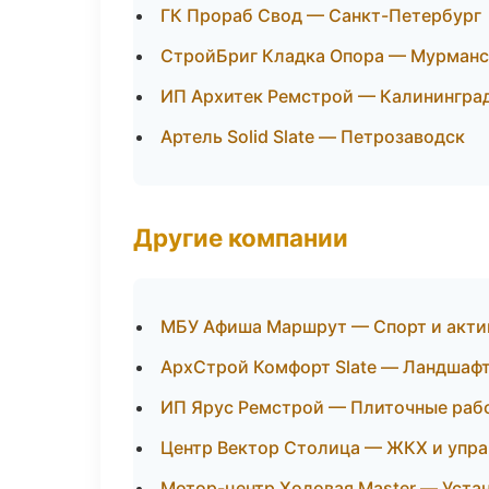
ГК Прораб Свод — Санкт-Петербург
СтройБриг Кладка Опора — Мурманс
ИП Архитек Ремстрой — Калинингра
Артель Solid Slate — Петрозаводск
Другие компании
МБУ Афиша Маршрут — Спорт и актив
АрхСтрой Комфорт Slate — Ландшаф
ИП Ярус Ремстрой — Плиточные рабо
Центр Вектор Столица — ЖКХ и упр
Мотор-центр Ходовая Master — Уста