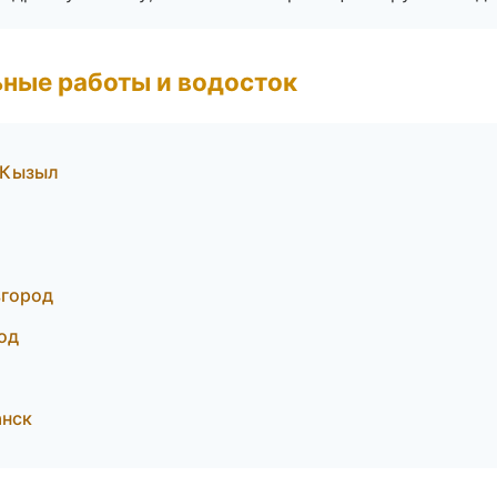
ные работы и водосток
 Кызыл
вгород
од
анск