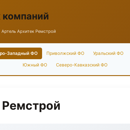
х компаний
 Артель Архитек Ремстрой
ро-Западный ФО
Приволжский ФО
Уральский ФО
Южный ФО
Северо-Кавказский ФО
 Ремстрой