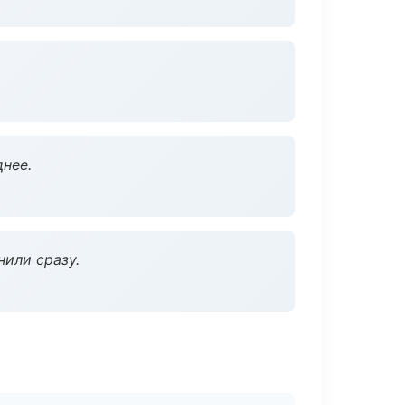
нее.
нили сразу.