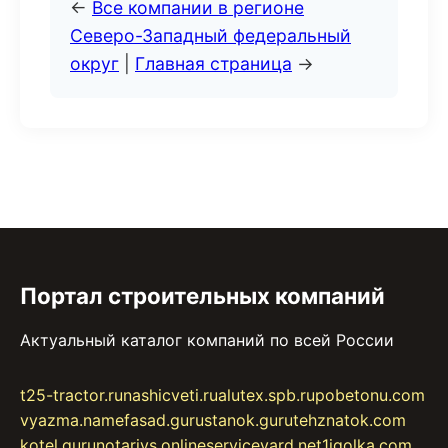
←
Все компании в регионе
Северо-Западный федеральный
округ
|
Главная страница
→
Портал строительных компаний
Актуальный каталог компаний по всей России
t25-tractor.ru
nashicveti.ru
alutex.spb.ru
pobetonu.com
vyazma.name
fasad.guru
stanok.guru
tehznatok.com
kotel.guru
notariys.online
serviceyard.net
1igolka.com