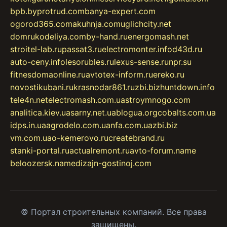
bpb.by
protrud.com
banya-expert.com
ogorod365.com
akuhnja.com
uglichcity.net
domrukodeliya.com
by-hand.ru
energomash.net
stroitel-lab.ru
passat3.ru
electromonter.info
d43d.ru
auto-ceny.info
lesorubles.ru
lexus-sense.ru
npr.su
fitnesdomaonline.ru
avtotex-inform.ru
ereko.ru
novostikubani.ru
krasnodar861.ru
zbi.biz
huntdown.info
tele4n.net
electromash.com.ua
stroymnogo.com
analitica.kiev.ua
sarny.net.ua
blogua.org
cobalts.com.ua
idps.in.ua
agrodelo.com.ua
nfa.com.ua
zbi.biz
vm.com.ua
o-kemerovo.ru
createbrand.ru
stanki-portal.ru
actualremont.ru
avto-forum.name
beloozersk.name
dizajn-gostinoj.com
© Портал строительных компаний. Все права
защищены.