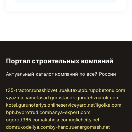
Портал строительных компаний
Актуальный каталог компаний по всей России
t25-tractor.ru
nashicveti.ru
alutex.spb.ru
pobetonu.com
vyazma.name
fasad.guru
stanok.guru
tehznatok.com
kotel.guru
notariys.online
serviceyard.net
1igolka.com
bpb.by
protrud.com
banya-expert.com
ogorod365.com
akuhnja.com
uglichcity.net
domrukodeliya.com
by-hand.ru
energomash.net