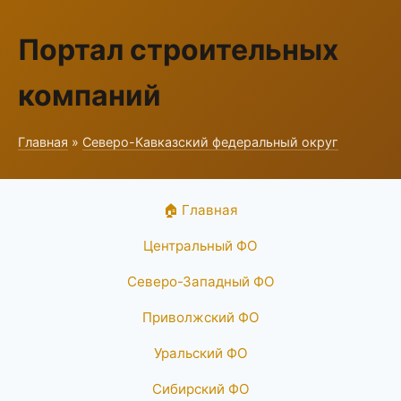
Портал строительных
компаний
Главная
»
Северо-Кавказский федеральный округ
🏠 Главная
Центральный ФО
Северо-Западный ФО
Приволжский ФО
Уральский ФО
Сибирский ФО