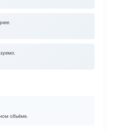
нее.
зуемо.
ном объёме.