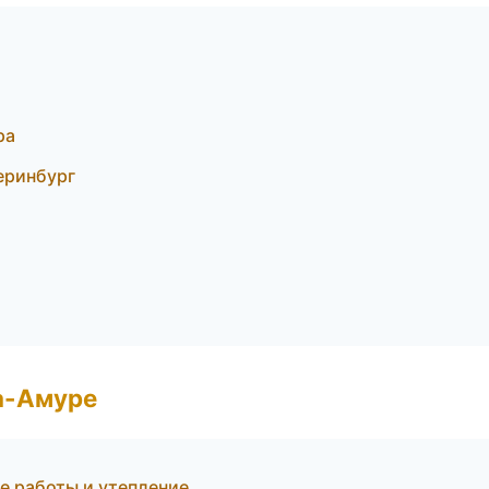
ра
еринбург
а-Амуре
 работы и утепление