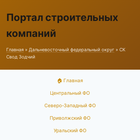
Портал строительных
компаний
Главная
»
Дальневосточный федеральный округ
» СК
Свод Зодчий
🏠 Главная
Центральный ФО
Северо-Западный ФО
Приволжский ФО
Уральский ФО