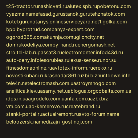
t25-tractor.ru
nashicveti.ru
alutex.spb.ru
pobetonu.com
vyazma.name
fasad.guru
stanok.guru
tehznatok.com
kotel.guru
notariys.online
serviceyard.net
1igolka.com
bpb.by
protrud.com
banya-expert.com
ogorod365.com
akuhnja.com
uglichcity.net
domrukodeliya.com
by-hand.ru
energomash.net
stroitel-lab.ru
passat3.ru
electromonter.info
d43d.ru
auto-ceny.info
lesorubles.ru
lexus-sense.ru
npr.su
fitnesdomaonline.ru
avtotex-inform.ru
ereko.ru
novostikubani.ru
krasnodar861.ru
zbi.biz
huntdown.info
tele4n.net
electromash.com.ua
stroymnogo.com
analitica.kiev.ua
sarny.net.ua
blogua.org
cobalts.com.ua
idps.in.ua
agrodelo.com.ua
nfa.com.ua
zbi.biz
vm.com.ua
o-kemerovo.ru
createbrand.ru
stanki-portal.ru
actualremont.ru
avto-forum.name
beloozersk.name
dizajn-gostinoj.com