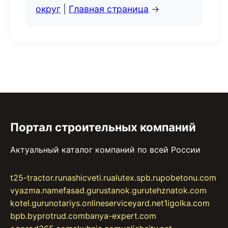
округ
|
Главная страница
→
Портал строительных компаний
Актуальный каталог компаний по всей России
t25-tractor.ru
nashicveti.ru
alutex.spb.ru
pobetonu.com
vyazma.name
fasad.guru
stanok.guru
tehznatok.com
kotel.guru
notariys.online
serviceyard.net
1igolka.com
bpb.by
protrud.com
banya-expert.com