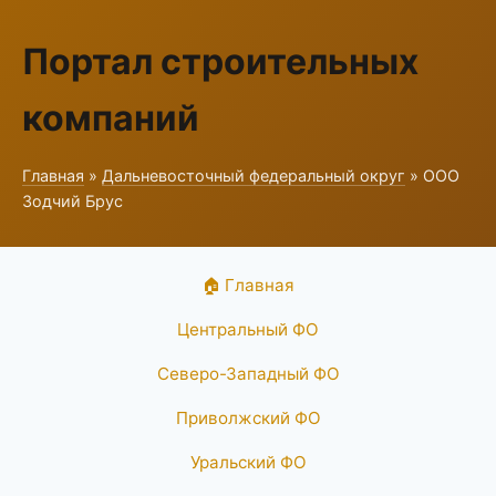
Портал строительных
компаний
Главная
»
Дальневосточный федеральный округ
» ООО
Зодчий Брус
🏠 Главная
Центральный ФО
Северо-Западный ФО
Приволжский ФО
Уральский ФО