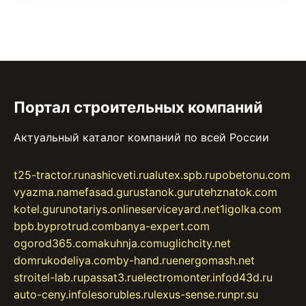
Портал строительных компаний
Актуальный каталог компаний по всей России
t25-tractor.ru
nashicveti.ru
alutex.spb.ru
pobetonu.com
vyazma.name
fasad.guru
stanok.guru
tehznatok.com
kotel.guru
notariys.online
serviceyard.net
1igolka.com
bpb.by
protrud.com
banya-expert.com
ogorod365.com
akuhnja.com
uglichcity.net
domrukodeliya.com
by-hand.ru
energomash.net
stroitel-lab.ru
passat3.ru
electromonter.info
d43d.ru
auto-ceny.info
lesorubles.ru
lexus-sense.ru
npr.su