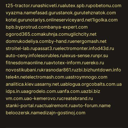
t25-tractor.ru
nashicveti.ru
alutex.spb.ru
pobetonu.com
vyazma.name
fasad.guru
stanok.guru
tehznatok.com
kotel.guru
notariys.online
serviceyard.net
1igolka.com
bpb.by
protrud.com
banya-expert.com
ogorod365.com
akuhnja.com
uglichcity.net
domrukodeliya.com
by-hand.ru
energomash.net
stroitel-lab.ru
passat3.ru
electromonter.info
d43d.ru
auto-ceny.info
lesorubles.ru
lexus-sense.ru
npr.su
fitnesdomaonline.ru
avtotex-inform.ru
ereko.ru
novostikubani.ru
krasnodar861.ru
zbi.biz
huntdown.info
tele4n.net
electromash.com.ua
stroymnogo.com
analitica.kiev.ua
sarny.net.ua
blogua.org
cobalts.com.ua
idps.in.ua
agrodelo.com.ua
nfa.com.ua
zbi.biz
vm.com.ua
o-kemerovo.ru
createbrand.ru
stanki-portal.ru
actualremont.ru
avto-forum.name
beloozersk.name
dizajn-gostinoj.com