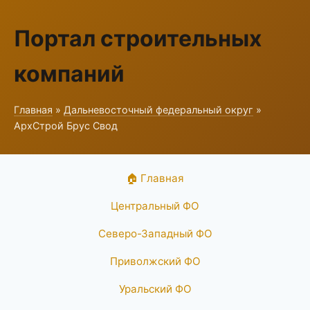
Портал строительных
компаний
Главная
»
Дальневосточный федеральный округ
»
АрхСтрой Брус Свод
🏠 Главная
Центральный ФО
Северо-Западный ФО
Приволжский ФО
Уральский ФО