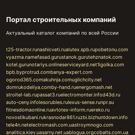
Портал строительных компаний
Актуальный каталог компаний по всей России
t25-tractor.ru
nashicveti.ru
alutex.spb.ru
pobetonu.com
vyazma.name
fasad.guru
stanok.guru
tehznatok.com
kotel.guru
notariys.online
serviceyard.net
1igolka.com
bpb.by
protrud.com
banya-expert.com
ogorod365.com
akuhnja.com
uglichcity.net
domrukodeliya.com
by-hand.ru
energomash.net
stroitel-lab.ru
passat3.ru
electromonter.info
d43d.ru
auto-ceny.info
lesorubles.ru
lexus-sense.ru
npr.su
fitnesdomaonline.ru
avtotex-inform.ru
ereko.ru
novostikubani.ru
krasnodar861.ru
zbi.biz
huntdown.info
tele4n.net
electromash.com.ua
stroymnogo.com
analitica.kiev.ua
sarny.net.ua
blogua.org
cobalts.com.ua