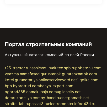
Портал строительных компаний
Актуальный каталог компаний по всей России
t25-tractor.ru
nashicveti.ru
alutex.spb.ru
pobetonu.com
vyazma.name
fasad.guru
stanok.guru
tehznatok.com
kotel.guru
notariys.online
serviceyard.net
1igolka.com
bpb.by
protrud.com
banya-expert.com
ogorod365.com
akuhnja.com
uglichcity.net
domrukodeliya.com
by-hand.ru
energomash.net
stroitel-lab.ru
passat3.ru
electromonter.info
d43d.ru