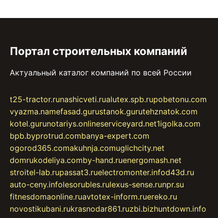
Портал строительных компаний
Актуальный каталог компаний по всей России
t25-tractor.ru
nashicveti.ru
alutex.spb.ru
pobetonu.com
vyazma.name
fasad.guru
stanok.guru
tehznatok.com
kotel.guru
notariys.online
serviceyard.net
1igolka.com
bpb.by
protrud.com
banya-expert.com
ogorod365.com
akuhnja.com
uglichcity.net
domrukodeliya.com
by-hand.ru
energomash.net
stroitel-lab.ru
passat3.ru
electromonter.info
d43d.ru
auto-ceny.info
lesorubles.ru
lexus-sense.ru
npr.su
fitnesdomaonline.ru
avtotex-inform.ru
ereko.ru
novostikubani.ru
krasnodar861.ru
zbi.biz
huntdown.info