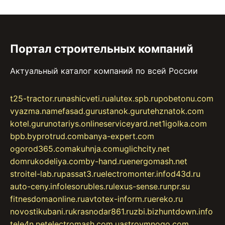
Портал строительных компаний
Актуальный каталог компаний по всей России
t25-tractor.ru
nashicveti.ru
alutex.spb.ru
pobetonu.com
vyazma.name
fasad.guru
stanok.guru
tehznatok.com
kotel.guru
notariys.online
serviceyard.net
1igolka.com
bpb.by
protrud.com
banya-expert.com
ogorod365.com
akuhnja.com
uglichcity.net
domrukodeliya.com
by-hand.ru
energomash.net
stroitel-lab.ru
passat3.ru
electromonter.info
d43d.ru
auto-ceny.info
lesorubles.ru
lexus-sense.ru
npr.su
fitnesdomaonline.ru
avtotex-inform.ru
ereko.ru
novostikubani.ru
krasnodar861.ru
zbi.biz
huntdown.info
tele4n.net
electromash.com.ua
stroymnogo.com